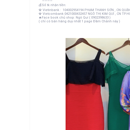
————
💰
Số tk nhận tiền:
💎
Vietinbank : 104002954194 PHẠM THANH SƠN , CN QUẬN
💎
Vietcombank 0421000432457 NGÔ THỊ KIM QUÍ , CN TP.
🔥
Face book chủ shop: Ngô Quí ( 0902398633 )
( chỉ có bán hàng duy nhất 1 page Đầm Chảnh này )