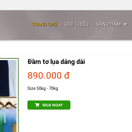
TRANG CHỦ
GIỚI THIỆU
SẢN PHẨM
Đầm tơ lụa dáng dài
890.000 đ
Size 50kg - 70kg
MUA NGAY