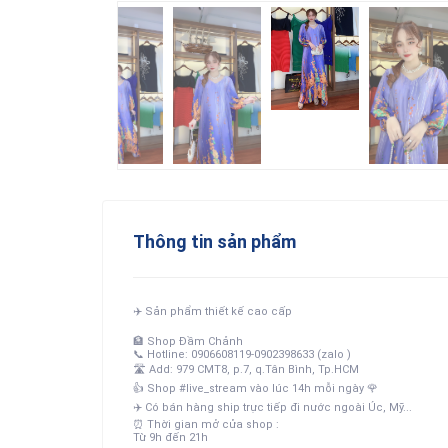
Thông tin sản phẩm
✈️
Sản phẩm thiết kế cao cấp
🏦
Shop Đầm Chảnh
📞
Hotline: 0906608119-0902398633 (zalo )
🛣
Add: 979 CMT8, p.7, q.Tân Bình, Tp.HCM
👍
Shop #live_stream vào lúc 14h mỗi ngày
🌹
✈️
Có bán hàng ship trực tiếp đi nước ngoài Úc, Mỹ...
⏰
Thời gian mở cửa shop :
Từ 9h đến 21h