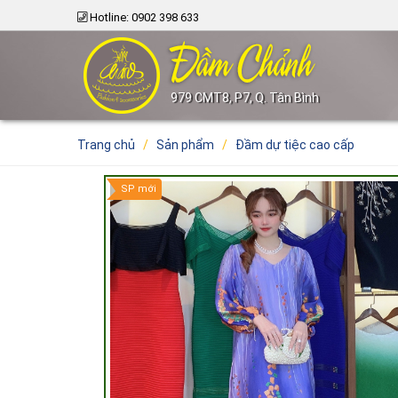
Hotline: 0902 398 633
979 CMT8, P7, Q. Tân Bình
Trang chủ
/
Sản phẩm
/
Đầm dự tiệc cao cấp
SP mới