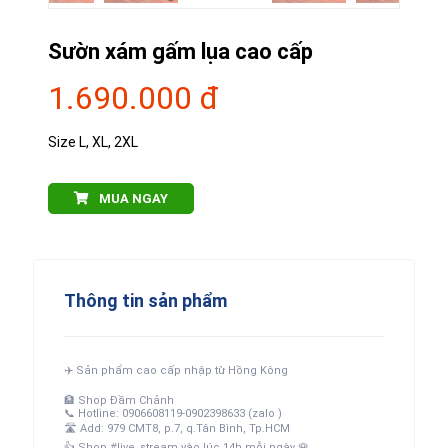
Sườn xám gấm lụa cao cấp
1.690.000 đ
Size L, XL, 2XL
MUA NGAY
Thông tin sản phẩm
✈️
Sản phẩm cao cấp nhập từ Hồng Kông
🏦
Shop Đầm Chảnh
📞
Hotline: 0906608119-0902398633 (zalo )
🛣
Add: 979 CMT8, p.7, q.Tân Bình, Tp.HCM
👍
Shop #live_stream vào lúc 14h mỗi ngày
🌹