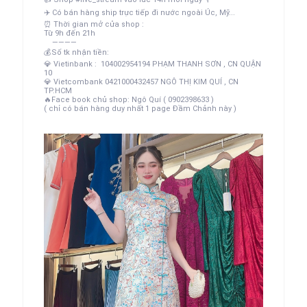
✈️
Có bán hàng ship trực tiếp đi nước ngoài Úc, Mỹ...
⏰
Thời gian mở cửa shop :
Từ 9h đến 21h
————
💰
Số tk nhận tiền:
💎
Vietinbank : 104002954194 PHẠM THANH SƠN , CN QUẬN
10
💎
Vietcombank 0421000432457 NGÔ THỊ KIM QUÍ , CN
TP.HCM
🔥
Face book chủ shop: Ngô Quí ( 0902398633 )
( chỉ có bán hàng duy nhất 1 page Đầm Chảnh này )